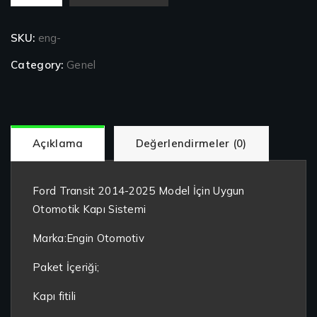
Taşıtı
Otomotik
SKU:
eng-
Kapı
adet
Category:
Genel
Açıklama
Değerlendirmeler (0)
Ford Transit 2014-2025 Model İçin Uygun
Otomotik Kapı Sistemi
Marka:Engin Otomotiv
Paket İçeriği;
Kapı fitili